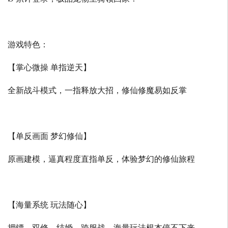
游戏特色：
【掌心微操 单指逆天】
全新战斗模式，一指释放大招，修仙修魔易如反掌
【单反画面 梦幻修仙】
原画建模，逼真程度直指单反，体验梦幻的修仙旅程
【海量系统 玩法随心】
押镖、双修、结婚、跨服战，海量玩法根本停不下来