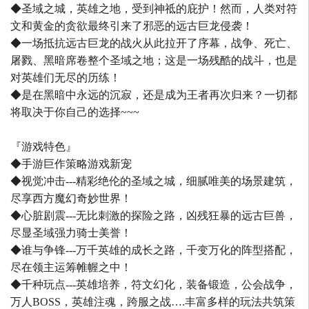
◆圣域之城，英雄之地，受到神祗的庇护！然而，人类对符
文和黄金的贪欲最终引来了邪恶的远古巨龙侵袭！
◆一场抵抗远古巨龙的战火从此拉开了序幕，战争、死亡、
屠戮、黑暗席卷整个圣域之地；这是一场残酷的战斗，也是
对英雄们无尽的历练！
◆是在黑暗中永远的沉寂，还是成为王者再次归来？一切都
将取决于你自己的选择~~~
『游戏特色』
◆手游巨作策略游戏新宠
◆视觉冲击---精彩绝伦的圣域之城，细腻唯美的场景建筑，
尽享西方魔幻奇妙世界！
◆心脏剧震---无比刺激的探险之路，凶残狂暴的远古巨兽，
尽显圣域强力骑士美誉！
◆谁与争锋---万千英雄的成长之路，千变万化的阵型搭配，
尽在领主运筹帷幄之中！
◆千种玩点---英雄培养，符文幻化，装备锻造，公会战争，
万人BOSS，英雄注魂，跨服之战….丰富多样的玩法共筑策