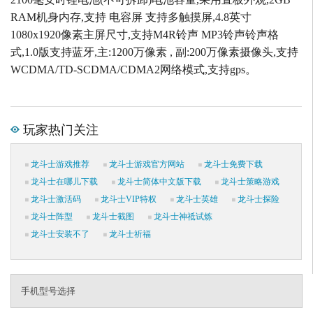
RAM机身内存,支持 电容屏 支持多触摸屏,4.8英寸
1080x1920像素主屏尺寸,支持M4R铃声 MP3铃声铃声格
式,1.0版支持蓝牙,主:1200万像素 , 副:200万像素摄像头,支持
WCDMA/TD-SCDMA/CDMA2网络模式,支持gps。
玩家热门关注
龙斗士游戏推荐
龙斗士游戏官方网站
龙斗士免费下载
龙斗士在哪儿下载
龙斗士简体中文版下载
龙斗士策略游戏
龙斗士激活码
龙斗士VIP特权
龙斗士英雄
龙斗士探险
龙斗士阵型
龙斗士截图
龙斗士神祗试炼
龙斗士安装不了
龙斗士祈福
手机型号选择