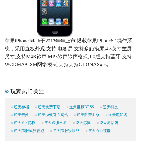
苹果iPhone Math于2013年年上市,搭载苹果iPhone6.1操作系
统，采用直板外观,支持 电容屏 支持多触摸屏,4.8英寸主屏
尺寸,支持M4R铃声 MP3铃声铃声格式,1.0版支持蓝牙,支持
WCDMA/GSM网络模式,支持支持GLONASgps。
玩家热门关注
逆天存档
逆天免费下载
逆天世界BOSS
逆天符文
逆天音效
逆天游戏官方网站
逆天阵营击杀
逆天锁妖塔
逆天VIP特权
逆天跨服三界
逆天炼体
逆天激活码
逆天跨服疯狂赛跑
逆天跨服宗派战
逆天五行技能