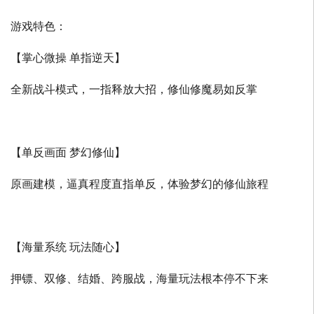
游戏特色：
【掌心微操 单指逆天】
全新战斗模式，一指释放大招，修仙修魔易如反掌
【单反画面 梦幻修仙】
原画建模，逼真程度直指单反，体验梦幻的修仙旅程
【海量系统 玩法随心】
押镖、双修、结婚、跨服战，海量玩法根本停不下来