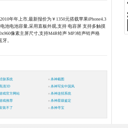
4于2010年年上市,最新报价为￥1350元搭载苹果iPhone4.3
电池电池容量,采用直板外观,支持 电容屏 支持多触摸
640x960像素主屏尺寸,支持M4R铃声 MP3铃声铃声格
持蓝牙。
经脉系统
杀神截图
高清3D
杀神写实中国风
游戏官方网站
杀神连招系统
游戏推荐
杀神星级鉴定
安装不了
杀神寻宝