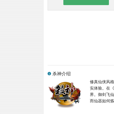
杀神介绍
修真仙侠风格
实体验。在
界。御剑飞
而仙器如何炼