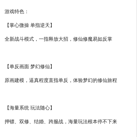
游戏特色：
【掌心微操 单指逆天】
全新战斗模式，一指释放大招，修仙修魔易如反掌
【单反画面 梦幻修仙】
原画建模，逼真程度直指单反，体验梦幻的修仙旅程
【海量系统 玩法随心】
押镖、双修、结婚、跨服战，海量玩法根本停不下来