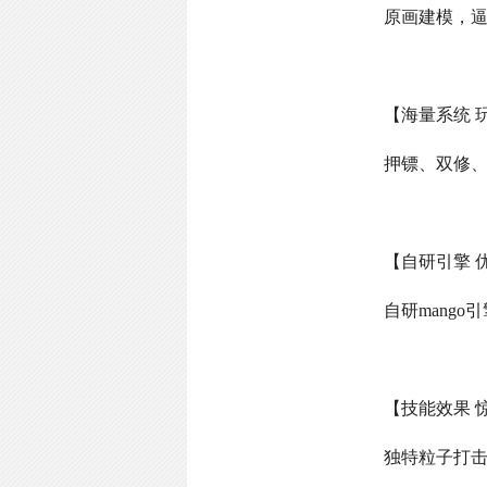
原画建模，
【海量系统 
押镖、双修
【自研引擎 
自研
mango
引
【技能效果 
独特粒子打