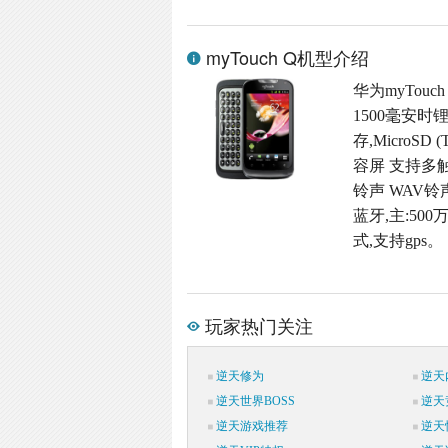
myTouch Q机型介绍
华为myTouc
1500毫安时
存,MicroSD
容屏 支持多触
铃声 WAV铃
蓝牙,主:500
式,支持gps。
玩家热门关注
逆天修为
逆天
逆天世界BOSS
逆天
逆天游戏推荐
逆天