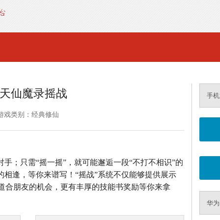
天仙魔录摇战
手机
游戏类别：经典修仙
对手；只需“摇一摇”，就可能邂逅一段“不打不相识”的
的相逢，等你来谱写！“摇战”系统不仅能够提供展示
道合朋友的机会，更有丰厚的技能书奖励等你来拿
华为