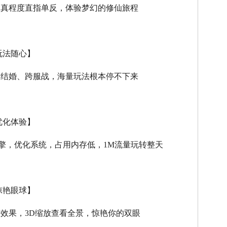
逼真程度直指单反，体验梦幻的修仙旅程
玩法随心】
、结婚、跨服战，海量玩法根本停不下来
优化体验】
擎，优化系统，占用内存低，
1M
流量玩转整天
惊艳眼球】
击效果，
3D
缩放查看全景，惊艳你的双眼