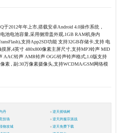
h Q于2012年年上市,搭载安卓Android 4.0操作系统，
锂电池电池容量,采用侧滑盖外观,1GB RAM机身内
 (TransFlash),支持App2SD功能 支持32GB存储卡,支持 电
摸屏,4英寸 480x800像素主屏尺寸,支持MP3铃声 MID
声 AAC铃声 AMR铃声 OGG铃声铃声格式,1.0版支持
万像素 , 副:30万像素摄像头,支持WCDMA/GSM网络模
内丹
逆天摇钱树
竞技场
逆天跨服宗派战
怪物攻城
逆天免费下载