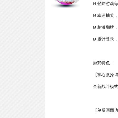
Ø 登陆游戏
Ø 幸运抽奖
Ø 刺激翻牌
Ø 累计登录
游戏特色：
【掌心微操 
全新战斗模
【单反画面 