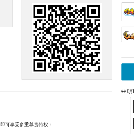
明
戏即可享受多重尊贵特权：