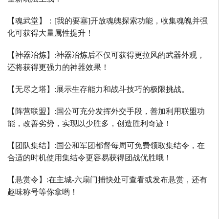
【魂武堂】：
[
我的要塞
]
开放魂魄探索功能，收集魂魄并强
化可获得大量属性提升！
【神器冶炼】
:
神器冶炼后不仅可获得更拉风的武器外观，
还将获得更强力的神器效果！
【无尽之塔】
:
展示生存能力和战斗技巧的极限挑战。
【阵营联盟】
:
国公可充分发挥外交手段，善加利用联盟功
能，改善劣势，实现以少胜多，创造胜利奇迹！
【团队集结】
:
国公和军团都督每周可免费领取集结令，在
合适的时机使用集结令更容易获得团战优胜哦！
【悬赏令】
:
在主城
-
六扇门捕快处可查看或发布悬赏，还有
趣味称号等你拿哟！