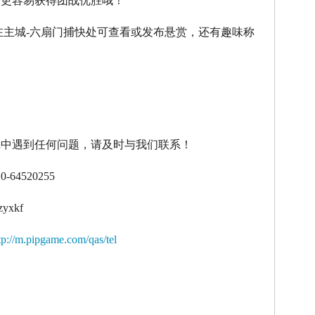
令更容易获得团战优胜哦！
在主城
-
六扇门捕快处可查看或发布悬赏，还有趣味称
！
戏中遇到任何问题，请及时与我们联系！
10-64520255
zyxkf
tp://m.pipgame.com/qas/tel