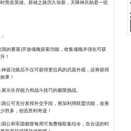
，时势造英雄。群雄之路历久弥新，天降神兵助君一统
线：
：
[
我的要塞
]
开放魂魄探索功能，收集魂魄并强化可获
提升！
】
:
神器冶炼后不仅可获得更拉风的武器外观，还将获得
器效果！
】
:
展示生存能力和战斗技巧的极限挑战。
】
:
国公可充分发挥外交手段，善加利用联盟功能，改善
以少胜多，创造胜利奇迹！
】
:
国公和军团都督每周可免费领取集结令，在合适的时