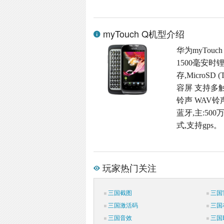
myTouch Q机型介绍
华为myTouc
1500毫安时
存,MicroSD
容屏 支持多触
铃声 WAV铃
蓝牙,主:500
式,支持gps。
玩家热门关注
三国截图
三国
三国激活码
三国
三国音效
三国P