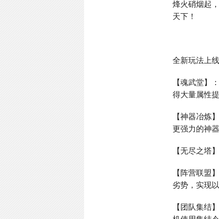
烽火硝烟起
天下！
全新玩法上
【魂武堂】
得大量属性
【神器冶炼
更强力的神
【无尽之塔
【阵营联盟
劣势，实现
【团队集结