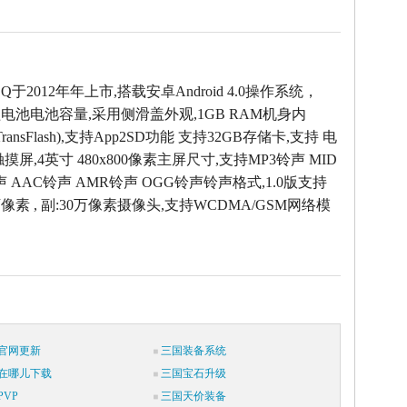
h Q于2012年年上市,搭载安卓Android 4.0操作系统，
锂电池电池容量,采用侧滑盖外观,1GB RAM机身内
 (TransFlash),支持App2SD功能 支持32GB存储卡,支持 电
摸屏,4英寸 480x800像素主屏尺寸,支持MP3铃声 MID
声 AAC铃声 AMR铃声 OGG铃声铃声格式,1.0版支持
万像素 , 副:30万像素摄像头,支持WCDMA/GSM网络模
官网更新
三国装备系统
在哪儿下载
三国宝石升级
VP
三国天价装备