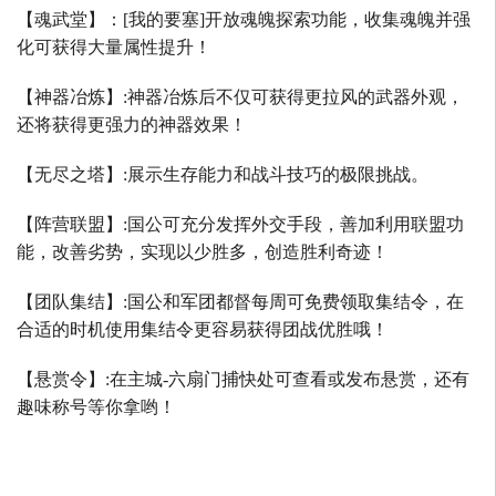
【魂武堂】：
[
我的要塞
]
开放魂魄探索功能，收集魂魄并强
化可获得大量属性提升！
【神器冶炼】
:
神器冶炼后不仅可获得更拉风的武器外观，
还将获得更强力的神器效果！
【无尽之塔】
:
展示生存能力和战斗技巧的极限挑战。
【阵营联盟】
:
国公可充分发挥外交手段，善加利用联盟功
能，改善劣势，实现以少胜多，创造胜利奇迹！
【团队集结】
:
国公和军团都督每周可免费领取集结令，在
合适的时机使用集结令更容易获得团战优胜哦！
【悬赏令】
:
在主城
-
六扇门捕快处可查看或发布悬赏，还有
趣味称号等你拿哟！