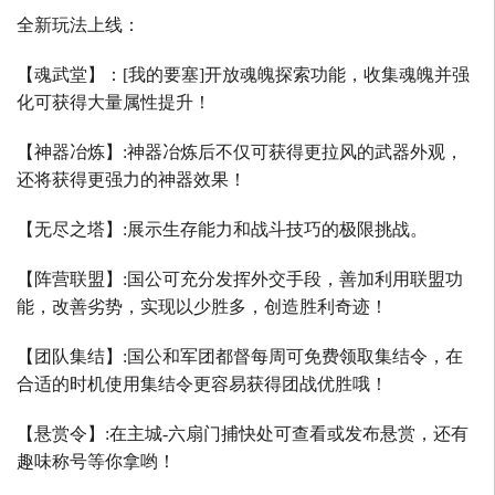
全新玩法上线：
【魂武堂】：
[
我的要塞
]
开放魂魄探索功能，收集魂魄并强
化可获得大量属性提升！
【神器冶炼】
:
神器冶炼后不仅可获得更拉风的武器外观，
还将获得更强力的神器效果！
【无尽之塔】
:
展示生存能力和战斗技巧的极限挑战。
【阵营联盟】
:
国公可充分发挥外交手段，善加利用联盟功
能，改善劣势，实现以少胜多，创造胜利奇迹！
【团队集结】
:
国公和军团都督每周可免费领取集结令，在
合适的时机使用集结令更容易获得团战优胜哦！
【悬赏令】
:
在主城
-
六扇门捕快处可查看或发布悬赏，还有
趣味称号等你拿哟！