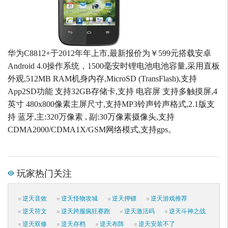
华为C8812+于2012年年上市,最新报价为￥599元搭载安卓
Android 4.0操作系统，1500毫安时锂电池电池容量,采用直板
外观,512MB RAM机身内存,MicroSD (TransFlash),支持
App2SD功能 支持32GB存储卡,支持 电容屏 支持多触摸屏,4
英寸 480x800像素主屏尺寸,支持MP3铃声铃声格式,2.1版支
持 蓝牙,主:320万像素 , 副:30万像素摄像头,支持
CDMA2000/CDMA1X/GSM网络模式,支持gps。
玩家热门关注
逆天音效
逆天怪物攻城
逆天押镖
逆天游戏推荐
逆天符文
逆天跨服疯狂赛跑
逆天激活码
逆天斗神之战
逆天双修
逆天存档
逆天布阵
逆天安装不了