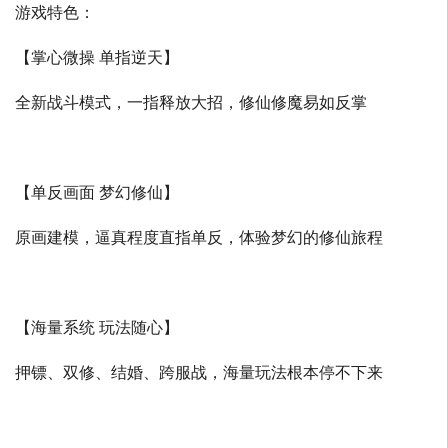
游戏特色：
【掌心微操 单指逆天】
全新战斗模式，一指释放大招，修仙修魔易如反掌
【单反画面 梦幻修仙】
原画建模，逼真程度直指单反，体验梦幻的修仙旅程
【海量系统 玩法随心】
押镖、双修、结婚、跨服战，海量玩法根本停不下来