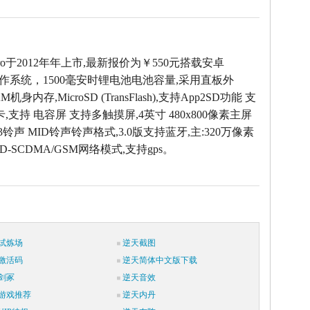
 pro于2012年年上市,最新报价为￥550元搭载安卓
 4.0操作系统，1500毫安时锂电池电池容量,采用直板外
AM机身内存,MicroSD (TransFlash),支持App2SD功能 支
卡,支持 电容屏 支持多触摸屏,4英寸 480x800像素主屏
3铃声 MID铃声铃声格式,3.0版支持蓝牙,主:320万像素
D-SCDMA/GSM网络模式,支持gps。
试炼场
逆天截图
激活码
逆天简体中文版下载
剑冢
逆天音效
游戏推荐
逆天内丹