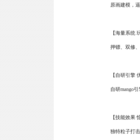
原画建模，
【海量系统 
押镖、双修
【自研引擎 
自研
mango
引
【技能效果 
独特粒子打