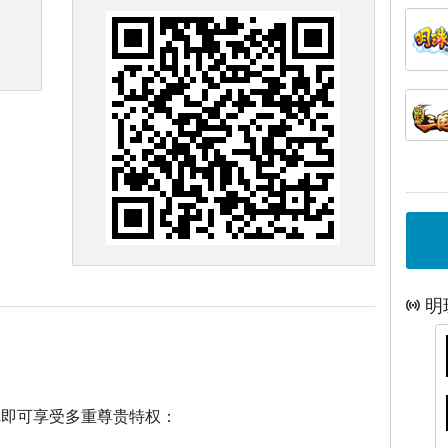
明
戏即可享受多重尊贵特权：