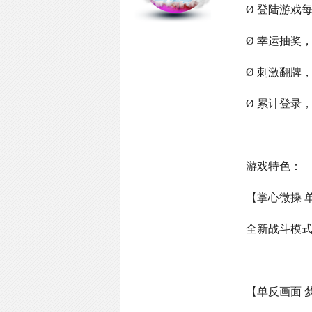
Ø 登陆游戏
Ø 幸运抽奖
Ø 刺激翻牌
Ø 累计登录
游戏特色：
【掌心微操 
全新战斗模
【单反画面 