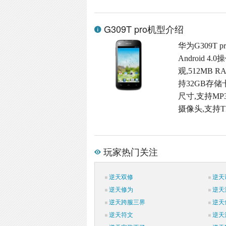
G309T pro机型介绍
华为G309T
Android
观,512MB R
持32GB存储
尺寸,支持MP
摄像头,支持T
玩家热门关注
逆天双修
逆天
逆天修为
逆天
逆天跨服三界
逆天
逆天符文
逆天