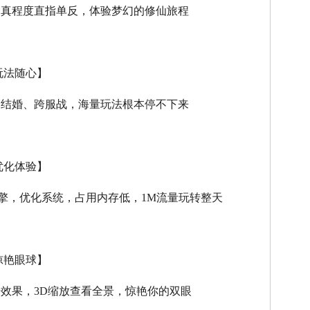
逼真程度直指单反，体验梦幻的修仙旅程
玩法随心】
、结婚、跨服战，海量玩法根本停不下来
优化体验】
擎，优化系统，占用内存低，
1M
流量玩转整天
惊艳眼球】
击效果，
3D
缩放查看全景，惊艳你的双眼