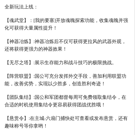
全新玩法上线：
【魂武堂】：
[
我的要塞
]
开放魂魄探索功能，收集魂魄并强
化可获得大量属性提升！
【神器冶炼】
:
神器冶炼后不仅可获得更拉风的武器外观，
还将获得更强力的神器效果！
【无尽之塔】
:
展示生存能力和战斗技巧的极限挑战。
【阵营联盟】
:
国公可充分发挥外交手段，善加利用联盟功
能，改善劣势，实现以少胜多，创造胜利奇迹！
【团队集结】
:
国公和军团都督每周可免费领取集结令，在
合适的时机使用集结令更容易获得团战优胜哦！
【悬赏令】
:
在主城
-
六扇门捕快处可查看或发布悬赏，还有
趣味称号等你拿哟！