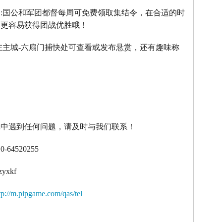
】
:
国公和军团都督每周可免费领取集结令，在合适的时
令更容易获得团战优胜哦！
在主城
-
六扇门捕快处可查看或发布悬赏，还有趣味称
！
戏中遇到任何问题，请及时与我们联系！
10-64520255
zyxkf
tp://m.pipgame.com/qas/tel