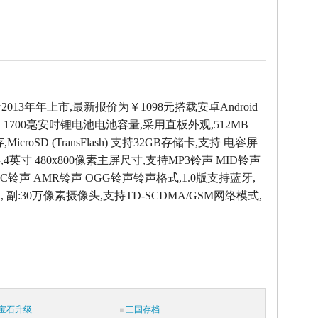
t于2013年年上市,最新报价为￥1098元搭载安卓Android
，1700毫安时锂电池电池容量,采用直板外观,512MB
icroSD (TransFlash) 支持32GB存储卡,支持 电容屏
4英寸 480x800像素主屏尺寸,支持MP3铃声 MID铃声
AC铃声 AMR铃声 OGG铃声铃声格式,1.0版支持蓝牙,
 , 副:30万像素摄像头,支持TD-SCDMA/GSM网络模式,
宝石升级
三国存档