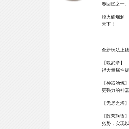
春回忆之一
烽火硝烟起
天下！
全新玩法上
【魂武堂】
得大量属性
【神器冶炼
更强力的神
【无尽之塔
【阵营联盟
劣势，实现