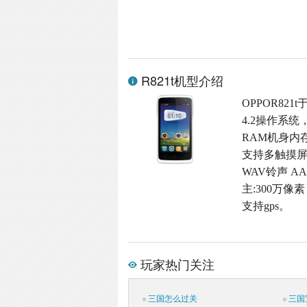
R821t机型介绍
OPPOR821
4.2操作系统
RAM机身内存,M
支持多触摸屏,
WAV铃声 A
主:300万像素
支持gps。
玩家热门关注
三国怎么过关
三国