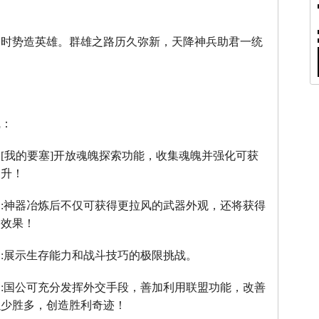
。
，时势造英雄。群雄之路历久弥新，天降神兵助君一统
线：
：
[
我的要塞
]
开放魂魄探索功能，收集魂魄并强化可获
提升！
】
:
神器冶炼后不仅可获得更拉风的武器外观，还将获得
器效果！
】
:
展示生存能力和战斗技巧的极限挑战。
】
:
国公可充分发挥外交手段，善加利用联盟功能，改善
以少胜多，创造胜利奇迹！