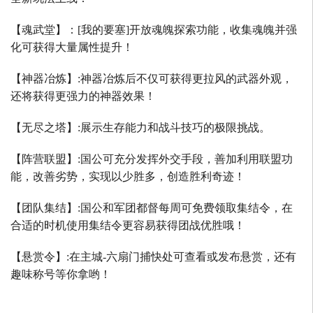
【魂武堂】：
[
我的要塞
]
开放魂魄探索功能，收集魂魄并强
化可获得大量属性提升！
【神器冶炼】
:
神器冶炼后不仅可获得更拉风的武器外观，
还将获得更强力的神器效果！
【无尽之塔】
:
展示生存能力和战斗技巧的极限挑战。
【阵营联盟】
:
国公可充分发挥外交手段，善加利用联盟功
能，改善劣势，实现以少胜多，创造胜利奇迹！
【团队集结】
:
国公和军团都督每周可免费领取集结令，在
合适的时机使用集结令更容易获得团战优胜哦！
【悬赏令】
:
在主城
-
六扇门捕快处可查看或发布悬赏，还有
趣味称号等你拿哟！