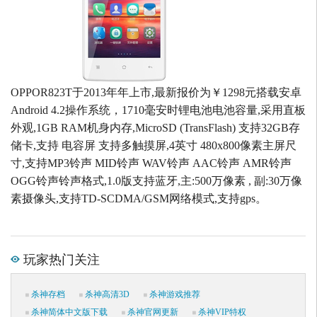
OPPOR823T于2013年年上市,最新报价为￥1298元搭载安卓
Android 4.2操作系统，1710毫安时锂电池电池容量,采用直板
外观,1GB RAM机身内存,MicroSD (TransFlash) 支持32GB存
储卡,支持 电容屏 支持多触摸屏,4英寸 480x800像素主屏尺
寸,支持MP3铃声 MID铃声 WAV铃声 AAC铃声 AMR铃声
OGG铃声铃声格式,1.0版支持蓝牙,主:500万像素 , 副:30万像
素摄像头,支持TD-SCDMA/GSM网络模式,支持gps。
玩家热门关注
杀神存档
杀神高清3D
杀神游戏推荐
杀神简体中文版下载
杀神官网更新
杀神VIP特权