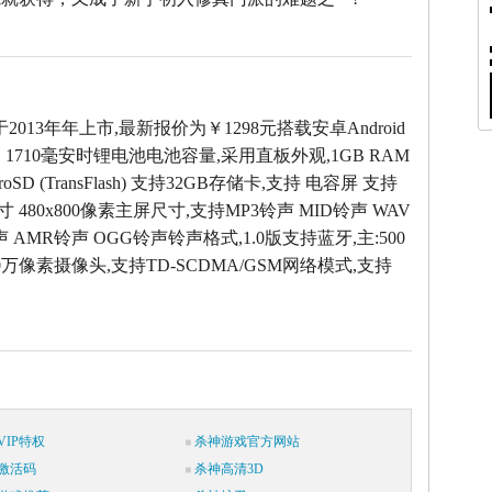
T于2013年年上市,最新报价为￥1298元搭载安卓Android
，1710毫安时锂电池电池容量,采用直板外观,1GB RAM
oSD (TransFlash) 支持32GB存储卡,支持 电容屏 支持
 480x800像素主屏尺寸,支持MP3铃声 MID铃声 WAV
声 AMR铃声 OGG铃声铃声格式,1.0版支持蓝牙,主:500
:30万像素摄像头,支持TD-SCDMA/GSM网络模式,支持
IP特权
杀神游戏官方网站
激活码
杀神高清3D