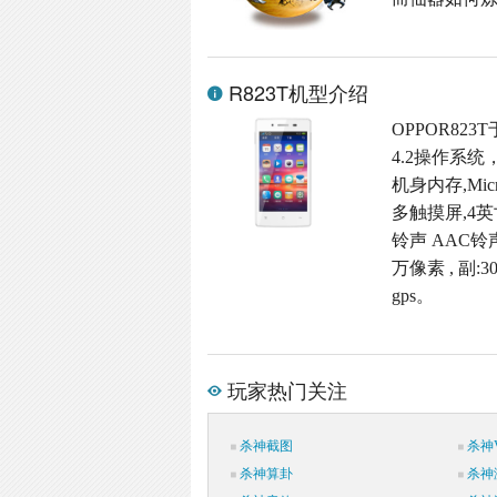
R823T机型介绍
OPPOR823
4.2操作系统
机身内存,Micr
多触摸屏,4英寸
铃声 AAC铃
万像素 , 副
gps。
玩家热门关注
杀神截图
杀神V
杀神算卦
杀神