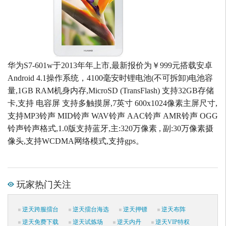
华为S7-601w于2013年年上市,最新报价为￥999元搭载安卓
Android 4.1操作系统，4100毫安时锂电池(不可拆卸)电池容
量,1GB RAM机身内存,MicroSD (TransFlash) 支持32GB存储
卡,支持 电容屏 支持多触摸屏,7英寸 600x1024像素主屏尺寸,
支持MP3铃声 MID铃声 WAV铃声 AAC铃声 AMR铃声 OGG
铃声铃声格式,1.0版支持蓝牙,主:320万像素 , 副:30万像素摄
像头,支持WCDMA网络模式,支持gps。
玩家热门关注
逆天跨服擂台
逆天擂台海选
逆天押镖
逆天布阵
逆天免费下载
逆天试炼场
逆天内丹
逆天VIP特权