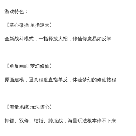
游戏特色：
【掌心微操 单指逆天】
全新战斗模式，一指释放大招，修仙修魔易如反掌
【单反画面 梦幻修仙】
原画建模，逼真程度直指单反，体验梦幻的修仙旅程
【海量系统 玩法随心】
押镖、双修、结婚、跨服战，海量玩法根本停不下来