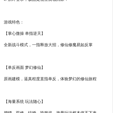
游戏特色：
【掌心微操 单指逆天】
全新战斗模式，一指释放大招，修仙修魔易如反掌
【单反画面 梦幻修仙】
原画建模，逼真程度直指单反，体验梦幻的修仙旅程
【海量系统 玩法随心】
押镖、双修、结婚、跨服战，海量玩法根本停不下来