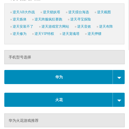
逆天AB大作战
逆天锁妖塔
逆天擂台海选
逆天截图
逆天炼体
逆天跨服疯狂赛跑
逆天寻宝探险
逆天安装不了
逆天游戏官方网站
逆天音效
逆天布阵
逆天修为
逆天VIP特权
逆天宠魂塔
逆天押镖
手机型号选择
华为
火花
华为火花游戏推荐