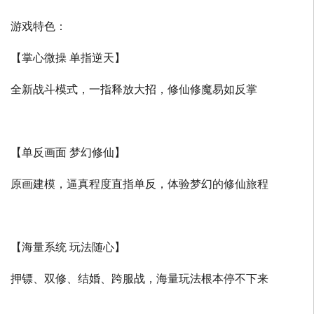
游戏特色：
【掌心微操 单指逆天】
全新战斗模式，一指释放大招，修仙修魔易如反掌
【单反画面 梦幻修仙】
原画建模，逼真程度直指单反，体验梦幻的修仙旅程
【海量系统 玩法随心】
押镖、双修、结婚、跨服战，海量玩法根本停不下来