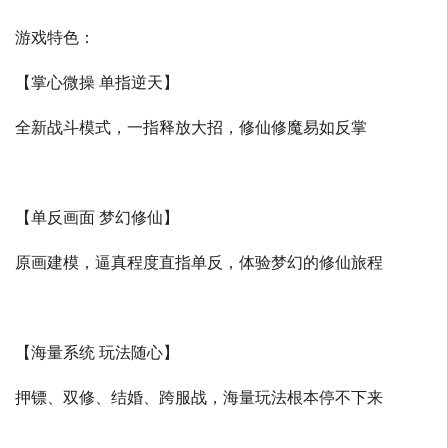
游戏特色：
【掌心微操 单指逆天】
全新战斗模式，一指释放大招，修仙修魔易如反掌
【单反画面 梦幻修仙】
原画建模，逼真程度直指单反，体验梦幻的修仙旅程
【海量系统 玩法随心】
押镖、双修、结婚、跨服战，海量玩法根本停不下来