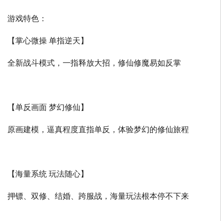
游戏特色：
【掌心微操 单指逆天】
全新战斗模式，一指释放大招，修仙修魔易如反掌
【单反画面 梦幻修仙】
原画建模，逼真程度直指单反，体验梦幻的修仙旅程
【海量系统 玩法随心】
押镖、双修、结婚、跨服战，海量玩法根本停不下来