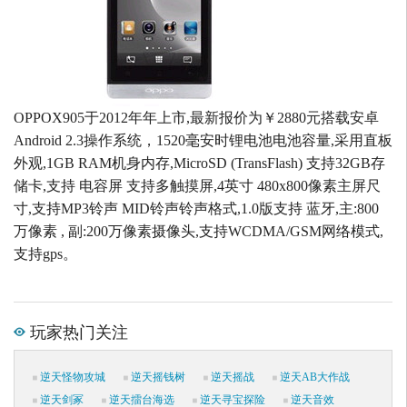
OPPOX905于2012年年上市,最新报价为￥2880元搭载安卓
Android 2.3操作系统，1520毫安时锂电池电池容量,采用直板
外观,1GB RAM机身内存,MicroSD (TransFlash) 支持32GB存
储卡,支持 电容屏 支持多触摸屏,4英寸 480x800像素主屏尺
寸,支持MP3铃声 MID铃声铃声格式,1.0版支持 蓝牙,主:800
万像素 , 副:200万像素摄像头,支持WCDMA/GSM网络模式,
支持gps。
玩家热门关注
逆天怪物攻城
逆天摇钱树
逆天摇战
逆天AB大作战
逆天剑冢
逆天擂台海选
逆天寻宝探险
逆天音效