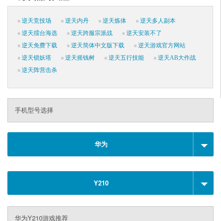
逆天竞技场
逆天内丹
逆天炼体
逆天多人副本
逆天擂台海选
逆天跨服宗派战
逆天安装不了
逆天免费下载
逆天简体中文版下载
逆天游戏官方网站
逆天锁妖塔
逆天摇钱树
逆天五行技能
逆天AB大作战
逆天阵营击杀
手机型号选择
华为
Y210
华为Y210游戏推荐