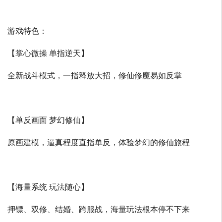
游戏特色：
【掌心微操 单指逆天】
全新战斗模式，一指释放大招，修仙修魔易如反掌
【单反画面 梦幻修仙】
原画建模，逼真程度直指单反，体验梦幻的修仙旅程
【海量系统 玩法随心】
押镖、双修、结婚、跨服战，海量玩法根本停不下来