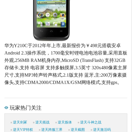
华为Y210C于2012年年上市,最新报价为￥498元搭载安卓
Android 2.3操作系统，1700毫安时锂电池电池容量,采用直板
外观,256MB RAM机身内存,MicroSD (TransFlash) 支持32GB
存储卡,支持 电容屏 支持多触摸屏,3.5英寸 320x480像素主屏
尺寸,支持MP3铃声铃声格式,2.1版支持 蓝牙,主:200万像素摄
像头,支持CDMA2000/CDMA1X/GSM网络模式,支持gps。
玩家热门关注
逆天剑冢
逆天摇战
逆天炼体
逆天斗神之战
逆天VIP特权
逆天跨服三界
逆天截图
逆天激活码